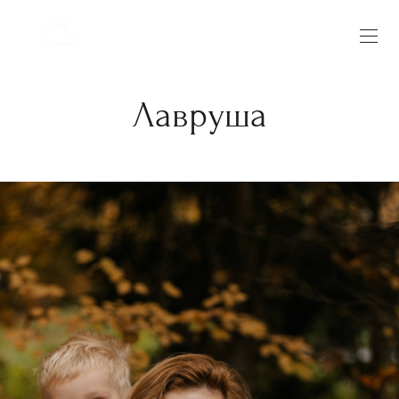
Лавруша